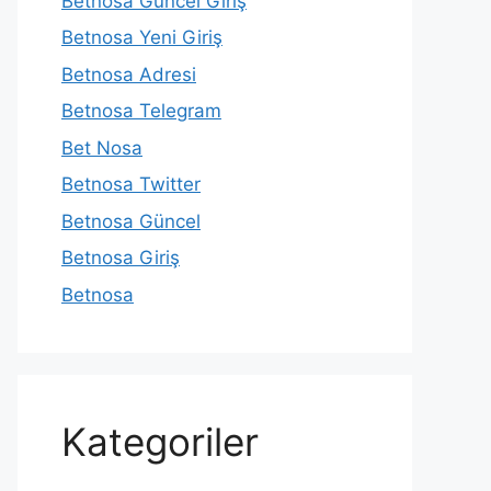
Betnosa Güncel Giriş
Betnosa Yeni Giriş
Betnosa Adresi
Betnosa Telegram
Bet Nosa
Betnosa Twitter
Betnosa Güncel
Betnosa Giriş
Betnosa
Kategoriler