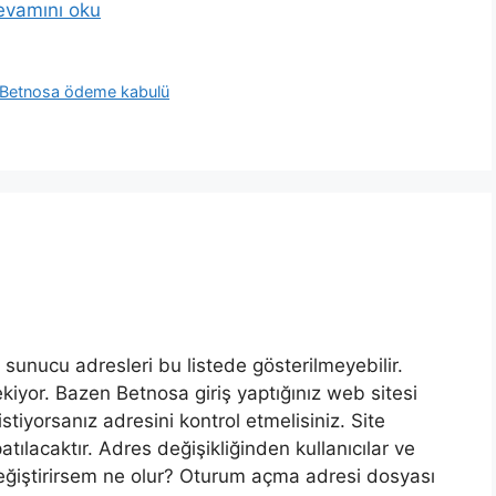
evamını oku
Betnosa ödeme kabulü
sunucu adresleri bu listede gösterilmeyebilir.
kiyor. Bazen Betnosa giriş yaptığınız web sitesi
stiyorsanız adresini kontrol etmelisiniz. Site
atılacaktır. Adres değişikliğinden kullanıcılar ve
değiştirirsem ne olur? Oturum açma adresi dosyası